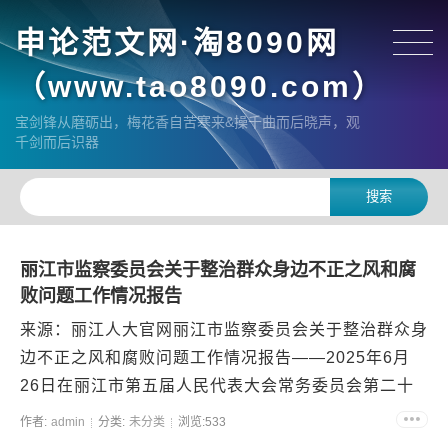
申论范文网·淘8090网
（www.tao8090.com）
宝剑锋从磨砺出，梅花香自苦寒来&操千曲而后晓声，观
千剑而后识器
丽江市监察委员会关于整治群众身边不正之风和腐
败问题工作情况报告
来源：丽江人大官网丽江市监察委员会关于整治群众身
边不正之风和腐败问题工作情况报告——2025年6月
26日在丽江市第五届人民代表大会常务委员会第二十
三次会议上市监察委员会主任聂金辉 主任、各位...
作者:
admin
分类:
未分类
浏览:533