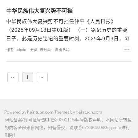
中华民族伟大复兴势不可挡
中华民族伟大复兴势不可挡任仲平《人民日报》
（2025年09月18日第01版） （一）铭记历史的重要
日子，必是历史铭记的重要时刻。2025年9月3日，习
近平总书记庄严宣示：“中华民族伟大复兴势...
作者:
admin
分类:
未分类
浏览:544
‹‹
1
››
Powered by
hejintuan.com
Themes by
hejintuan.com
网站备案/许可证号
晋ICP备2020011544号
版权声明：本网站所转载
的内容全部来自网络，如有侵权，请联系673384904@qq.com进行
删除！