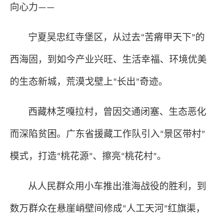
向心力
——
宁夏吴忠红寺堡区，从过去
苦瘠甲天下
的
“
”
西海固，到如今产业兴旺、生活幸福、环境优美
的生态新城，荒漠戈壁上
长出
奇迹。
“
”
西藏林芝嘎拉村，曾因交通闭塞、生态恶化
而深陷贫困。广东省援藏工作队引入
景区带村
“
”
模式，打造
桃花源
、擦亮
桃花村
。
“
”
“
”
从人民群众用小车推出淮海战役的胜利，到
数万群众在悬崖峭壁间修成
人工天河
红旗渠，
“
”