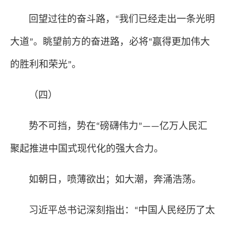
回望过往的奋斗路，
我们已经走出一条光明
“
大道
。眺望前方的奋进路，必将
赢得更加伟大
”
“
的胜利和荣光
。
”
（四）
势不可挡，势在
磅礴伟力
亿万人民汇
“
”——
聚起推进中国式现代化的强大合力。
如朝日，喷薄欲出；如大潮，奔涌浩荡。
习近平总书记深刻指出：
中国人民经历了太
“