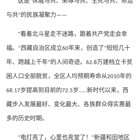
这是
休戚与共、荣辱与共、生死与共、命运
“
与共
的民族凝聚力
”
——
看着北斗星走不迷路，跟着共产党走会幸
“
福。
西藏自治区成立
年来，创造了
短短几十
”
60
“
年、跨越上千年
的人间奇迹。
万建档立卡贫
”
62.8
困人口全部脱贫，全区人均预期寿命从
年的
2010
岁提高到目前的
岁
新时代以来，西
68.17
72.5
……
藏步入发展最好、变化最大、各族群众得实惠最
多的历史时期。
电灯亮了，心里也亮堂了！
新疆和田地区
“
”