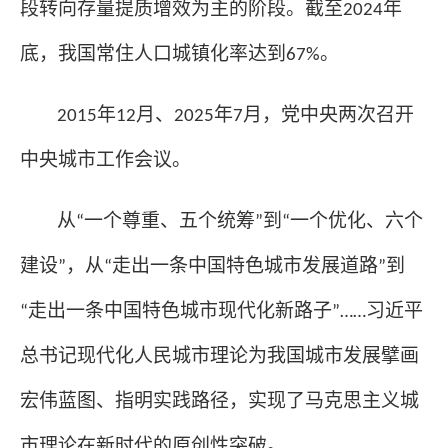
段转向存量提质增效为主的阶段。截至
年
2024
底，我国常住人口城镇化率达到
。
67%
年
月、
年
月，党中央两次召开
2015
12
2025
7
中央城市工作会议。
从
一个尊重、五个统筹
到
一个优化、六个
“
”
“
建设
，从
走出一条中国特色城市发展道路
到
”
“
”
走出一条中国特色城市现代化新路子
习近平
“
”……
总书记现代化人民城市理论为我国城市发展擘画
宏伟蓝图、指明实践路径，实现了马克思主义城
市理论在新时代的原创性突破。