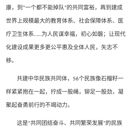
康，到
一个都不能掉队
的共同富裕，再到建成
“
”
世界上规模最大的教育体系、社会保障体系、医
疗卫生体系
为人民谋幸福，初心如磐；让现代
……
化建设成果更多更公平惠及全体人民，矢志不
移。
共建中华民族共同体，
个民族像石榴籽一
56
样紧紧抱在一起，拧成一股绳，铆足一股劲，凝
聚起奋勇前行的不竭动力。
这是
共同团结奋斗、共同繁荣发展
的民族
“
”