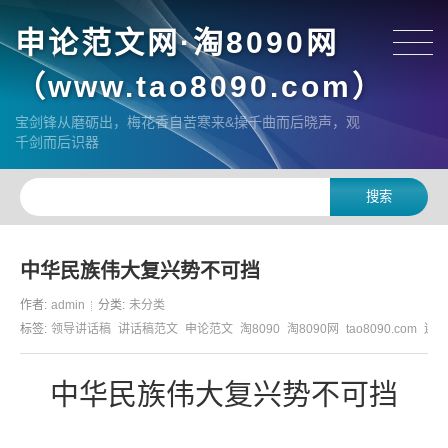
申论范文网·淘8090网
（www.tao8090.com）
宝剑锋从磨砺出，梅花香自苦寒来&操千曲而后晓声，观
千剑而后识器
中华民族伟大复兴势不可挡
作者:
admin
分类:
未分类
标签:
领导讲话稿
讲话稿范文
申论范文
淘8090
淘8090网
tao8090.com
遴选
中华民族伟大复兴势不可挡