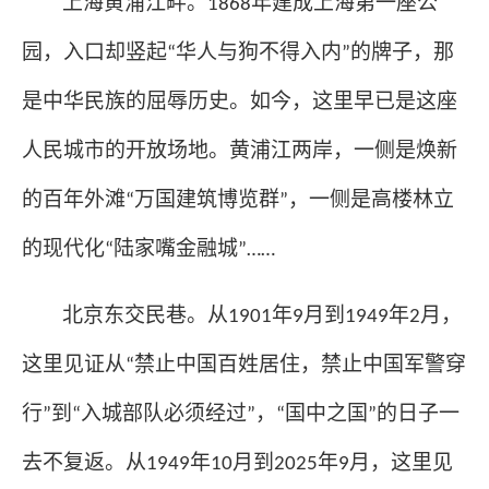
上海黄浦江畔。
年建成上海第一座公
1868
园，入口却竖起
华人与狗不得入内
的牌子，那
“
”
是中华民族的屈辱历史。如今，这里早已是这座
人民城市的开放场地。黄浦江两岸，一侧是焕新
的百年外滩
万国建筑博览群
，一侧是高楼林立
“
”
的现代化
陆家嘴金融城
“
”……
北京东交民巷。从
年
月到
年
月，
1901
9
1949
2
这里见证从
禁止中国百姓居住，禁止中国军警穿
“
行
到
入城部队必须经过
，
国中之国
的日子一
”
“
”
“
”
去不复返。从
年
月到
年
月，这里见
1949
10
2025
9