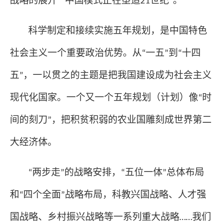
战略的展开
中国模式正在塑造
世纪
。
”“
21
”
科学制定和接续实施五年规划，是中国特色
社会主义一个重要政治优势。从
一五
到
十四
“
”
“
五
，一以贯之的主题是把我国建设成为社会主义
”
现代化国家。一个又一个五年规划（计划）像
时
“
间的刻刀
，把积贫积弱的农业国雕刻成世界第二
”
大经济体。
两步走
的战略安排，
五位一体
总体布局
“
”
“
”
和
四个全面
战略布局，科教兴国战略、人才强
“
”
国战略、乡村振兴战略等一系列重大战略
我们
……