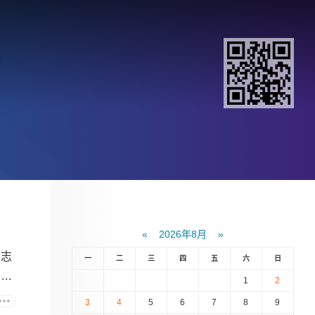
）
«
2026年8月
»
同志
一
二
三
四
五
六
日
..
1
2
3
4
5
6
7
8
9