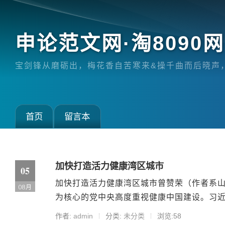
申论范文网·淘8090网（
宝剑锋从磨砺出，梅花香自苦寒来&操千曲而后晓声
首页
留言本
加快打造活力健康湾区城市
05
加快打造活力健康湾区城市曾赞荣（作者系山
08月
为核心的党中央高度重视健康中国建设。习近平
作者:
admin
分类:
未分类
浏览:58