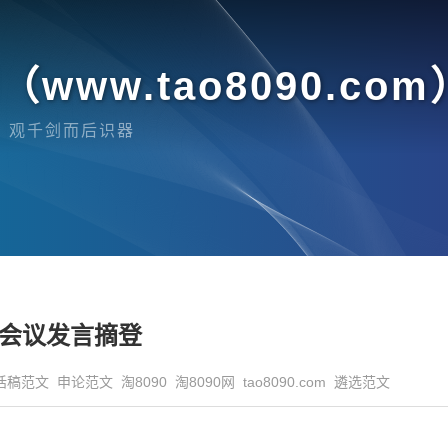
www.tao8090.com
，观千剑而后识器
会议发言摘登
话稿范文
申论范文
淘8090
淘8090网
tao8090.com
遴选范文