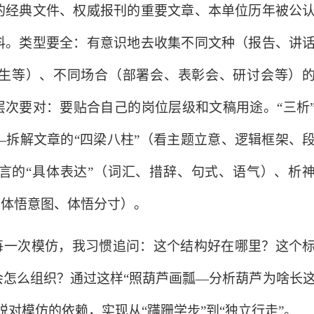
的经典文件、权威报刊的重要文章、本单位历年被公
料。类型要全：有意识地去收集不同文种（报告、讲
生等）、不同场合（部署会、表彰会、研讨会等）
层次要对：要贴合自己的岗位层级和文稿用途。“三析
—拆解文章的“四梁八柱”（看主题立意、逻辑框架、
言的“具体表达”（词汇、措辞、句式、语气）、析
、体悟意图、体悟分寸）。
。每一次模仿，我习惯追问：这个结构好在哪里？这个
会怎么组织？通过这样“照葫芦画瓢—分析葫芦为啥长
对模仿的依赖，实现从“蹒跚学步”到“独立行走”。