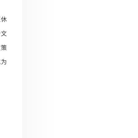
班休
份文
政策
成为