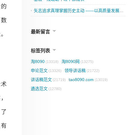
责的
矢志追求真理掌握历史主动 ——以高质量发展全面推进中国式现代化的实践思考
篇数
最新留言
量。
标签列表
淘8090
淘8090网
(13318)
(13275)
申论范文
领导讲话稿
(13326)
(21722)
讲话稿范文
tao8090.com
(21719)
(13019)
论术
遴选范文
(12780)
实，
，了
只有