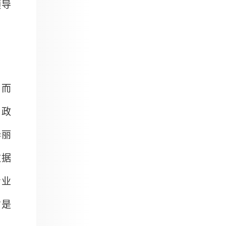
领导
，而
，政
华丽
数据
专业
才是