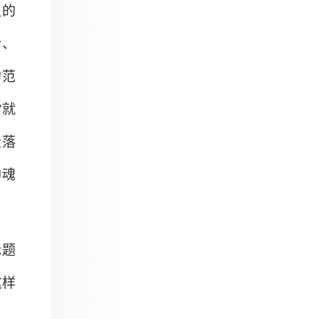
认的
话、
的范
”就
段落
神魂
标题
这样