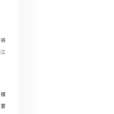
吾将
为三
何模
次要