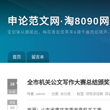
申论范文网·淘8090网（
宝剑锋从磨砺出，梅花香自苦寒来&操千曲而后晓声
首页
留言本
全市机关公文写作大赛总结颁奖
18
05月
作者:
admin
分类:
未分类
标签:
领导讲话稿
讲
浏览
313