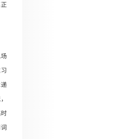
真正
现场
达习
辑递
流，
稿时
到词