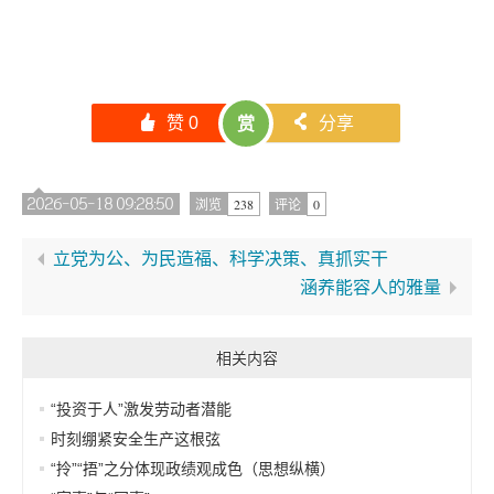
󰄼
赞
0
󰄯
分享
赏
2026-05-18 09:28:50
238
0
浏览
评论
立党为公、为民造福、科学决策、真抓实干
涵养能容人的雅量
相关内容
“投资于人”激发劳动者潜能
时刻绷紧安全生产这根弦
“拎”“捂”之分体现政绩观成色（思想纵横）