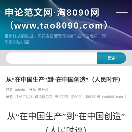
申论范文网·淘8090网
（www.tao8090.com）
宝剑锋从磨砺出，梅花香自苦寒来&操千曲而后晓声，观
千剑而后识器
从“在中国生产”到“在中国创造”（人民时评）
作者:
admin
分类:
未分类
标签:
领导讲话稿
讲话稿范文
申论范文
淘8090
淘8090网
tao8090.com
遴选
从
“在中国生产”到“在中国创造”
（人民时评）