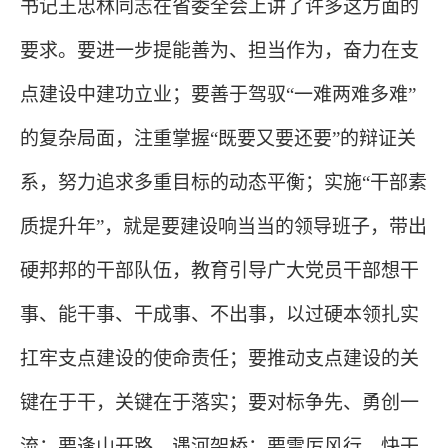
书记王忠林同志在省委全会上讲了许多这方面的
要求。要进一步提能善为、担当作为，奋力在支
点建设中建功立业；要善于驾驭
“一难两难多难”
的复杂局面，注重掌握“既要又要还要”的辩证关
系，努力追求多重目标的动态平衡；实施“干部素
质提升年”，就是要建设响当当的领导班子，带出
硬邦邦的干部队伍，教育引导广大党员干部想干
事、能干事、干成事、不出事，以过硬本领扎实
扛牢支点建设的使命责任；要推动支点建设的关
键在于干，关键在于落实；要对标争先、勇创一
流；要逢山开路、遇河架桥；要雷厉风行、快干