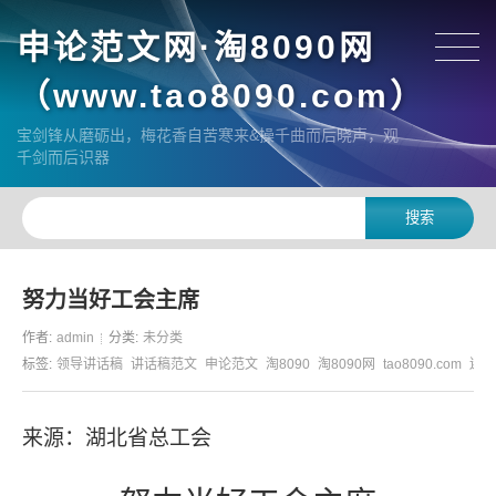
申论范文网·淘8090网
（www.tao8090.com）
宝剑锋从磨砺出，梅花香自苦寒来&操千曲而后晓声，观
千剑而后识器
努力当好工会主席
作者:
admin
分类:
未分类
标签:
领导讲话稿
讲话稿范文
申论范文
淘8090
淘8090网
tao8090.com
遴选
来源：湖北省总工会