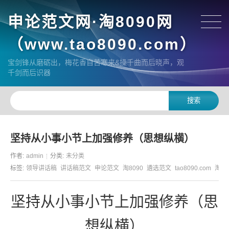
申论范文网·淘8090网
（www.tao8090.com）
宝剑锋从磨砺出，梅花香自苦寒来&操千曲而后晓声，观
千剑而后识器
坚持从小事小节上加强修养（思想纵横）
作者:
admin
分类:
未分类
标签:
领导讲话稿
讲话稿范文
申论范文
淘8090
遴选范文
tao8090.com
淘80
坚持从小事小节上加强修养（思
想纵横）