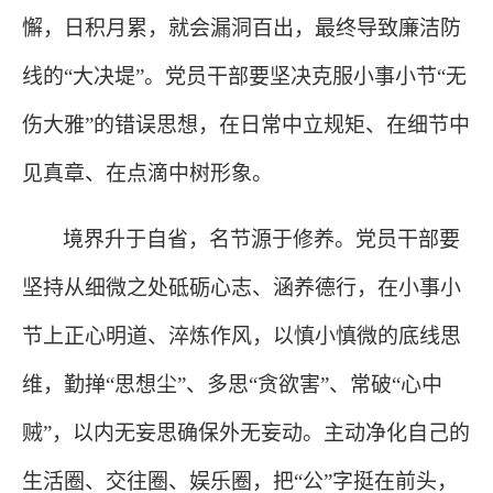
懈，日积月累，就会漏洞百出，最终导致廉洁防
线的“大决堤”。党员干部要坚决克服小事小节“无
伤大雅”的错误思想，在日常中立规矩、在细节中
见真章、在点滴中树形象。
境界升于自省，名节源于修养。党员干部要
坚持从细微之处砥砺心志、涵养德行，在小事小
节上正心明道、淬炼作风，以慎小慎微的底线思
维，勤掸
“思想尘”、多思“贪欲害”、常破“心中
贼”，以内无妄思确保外无妄动。主动净化自己的
生活圈、交往圈、娱乐圈，把“公”字挺在前头，