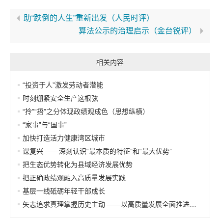
助“跌倒的人生”重新出发（人民时评）
算法公示的治理启示（金台锐评）
相关内容
“投资于人”激发劳动者潜能
时刻绷紧安全生产这根弦
“拎”“捂”之分体现政绩观成色（思想纵横）
“家事”与“国事”
加快打造活力健康湾区城市
谋复兴 ——深刻认识“最本质的特征”和“最大优势”
把生态优势转化为县域经济发展优势
把正确政绩观融入高质量发展实践
基层一线砥砺年轻干部成长
矢志追求真理掌握历史主动 ——以高质量发展全面推进中国式现代化的实践思考