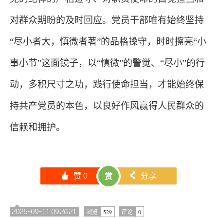
对群众期盼的及时回应。党员干部唯有始终坚持
“尽小者大，慎微者著”的品格操守，时时擦亮“小
事小节”这面镜子，以“慎微”的警觉、“尽小”的行
动，多积尺寸之功，践行使命担当，才能始终保
持共产党员的本色，以良好作风赢得人民群众的
信赖和拥护。
󰄼
赞
0
󰄯
分享
赏
2025-09-11 09:26:21
529
0
浏览
评论